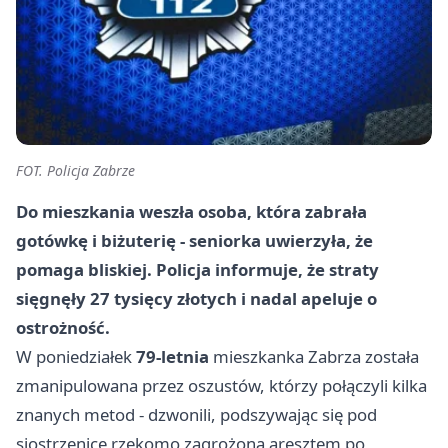
FOT. Policja Zabrze
Do mieszkania weszła osoba, która zabrała
gotówkę i biżuterię - seniorka uwierzyła, że
pomaga bliskiej. Policja informuje, że straty
sięgnęły 27 tysięcy złotych i nadal apeluje o
ostrożność.
W poniedziałek
79-letnia
mieszkanka Zabrza została
zmanipulowana przez oszustów, którzy połączyli kilka
znanych metod - dzwonili, podszywając się pod
siostrzenicę rzekomo zagrożoną aresztem po