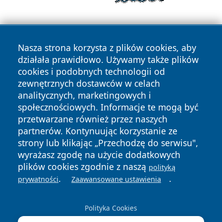
Nasza strona korzysta z plików cookies, aby
działała prawidłowo. Używamy także plików
cookies i podobnych technologii od
zewnętrznych dostawców w celach
Copyright © 2026 wrotazabrza.pl Wszystkie prawa
analitycznych, marketingowych i
zastrzeżone.
społecznościowych. Informacje te mogą być
przetwarzane również przez naszych
partnerów. Kontynuując korzystanie ze
Polityka
Polityka
News
Autorzy
strony lub klikając „Przechodzę do serwisu",
Prywatności
Cookies
wyrażasz zgodę na użycie dodatkowych
plików cookies zgodnie z naszą
polityką
.
.
prywatności
Zaawansowane ustawienia
Polityka Cookies