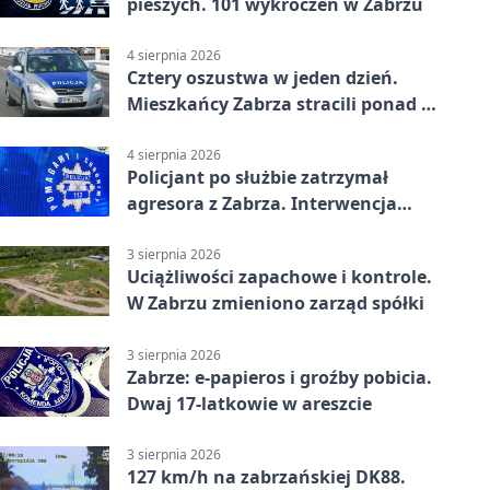
pieszych. 101 wykroczeń w Zabrzu
4 sierpnia 2026
Cztery oszustwa w jeden dzień.
Mieszkańcy Zabrza stracili ponad 6
tys. zł
4 sierpnia 2026
Policjant po służbie zatrzymał
agresora z Zabrza. Interwencja
zakończyła się aresztem
3 sierpnia 2026
Uciążliwości zapachowe i kontrole.
W Zabrzu zmieniono zarząd spółki
3 sierpnia 2026
Zabrze: e-papieros i groźby pobicia.
Dwaj 17-latkowie w areszcie
3 sierpnia 2026
127 km/h na zabrzańskiej DK88.