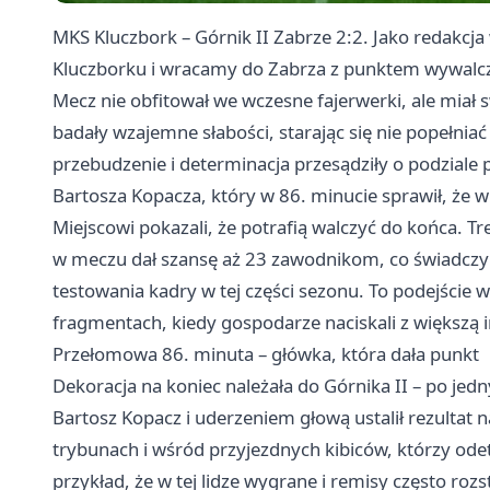
MKS Kluczbork – Górnik II Zabrze 2:2. Jako redakcj
Kluczborku i wracamy do Zabrza z punktem wywalc
Mecz nie obfitował we wczesne fajerwerki, ale miał 
badały wzajemne słabości, starając się nie popełni
przebudzenie i determinacja przesądziły o podziale 
Bartosza Kopacza, który w 86. minucie sprawił, ż
Miejscowi pokazali, że potrafią walczyć do końca. T
w meczu dał szansę aż 23 zawodnikom, co świadczy 
testowania kadry w tej części sezonu. To podejście
fragmentach, kiedy gospodarze naciskali z większą 
Przełomowa 86. minuta – główka, która dała punkt
Dekoracja na koniec należała do Górnika II – po je
Bartosz Kopacz i uderzeniem głową ustalił rezultat 
trybunach i wśród przyjezdnych kibiców, którzy odetch
przykład, że w tej lidze wygrane i remisy często rozs