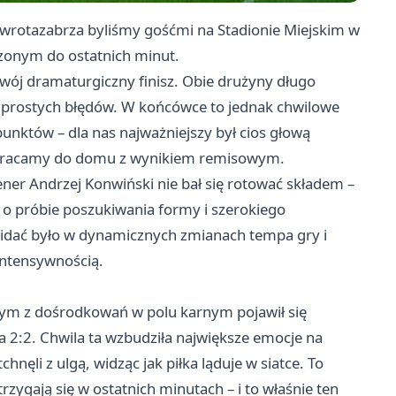
a wrotazabrza byliśmy gośćmi na Stadionie Miejskim w
zonym do ostatnich minut.
swój dramaturgiczny finisz. Obie drużyny długo
ać prostych błędów. W końcówce to jednak chwilowe
punktów – dla nas najważniejszy był cios głową
e wracamy do domu z wynikiem remisowym.
rener Andrzej Konwiński nie bał się rotować składem –
o próbie poszukiwania formy i szerokiego
 widać było w dynamicznych zmianach tempa gry i
intensywnością.
dnym z dośrodkowań w polu karnym pojawił się
na 2:2. Chwila ta wzbudziła największe emocje na
nęli z ulgą, widząc jak piłka ląduje w siatce. To
trzygają się w ostatnich minutach – i to właśnie ten