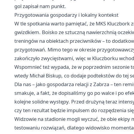
gol zapisał nam punkt.
Przygotowania gospodarzy i lokalny kontekst
W tle spotkania warto pamiętać, że MKS Kluczbork z
gwizdkiem. Boisko ze sztuczną nawierzchnią oczeki
treningów na obiektach przeciwników – to dodatko
przygotowań. Mimo tego w okresie przygotowawczym
zakończyło zwycięstwami, więc w Kluczborku wchodzi
Wspomnieć też wypada, że w poprzednim sezonie to 
wtedy Michał Biskup, co dodaje podtekstów do tej s
Dla nas – jako gospodarza relacji z Zabrza – ten r
smakuje, a fakt, że dopisaliśmy go po walce i po e
kolejne solidne występy. Przed drużyną teraz inten
czy ten rezultat będzie impulsem do rozpędzenia się 
Widzowie na stadionie mogli wyczuć, że obie ekipy
testowaniu rozwiązań, dlatego widowisko momentami