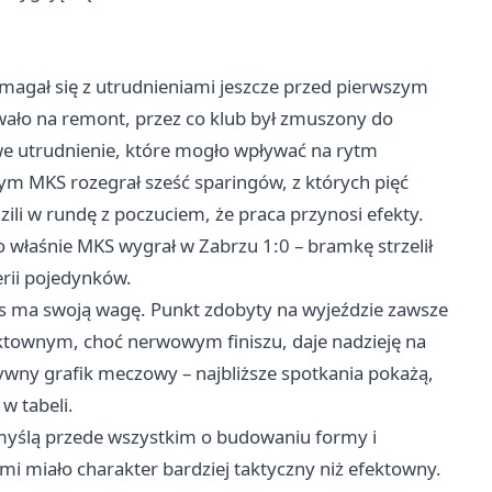
magał się z utrudnieniami jeszcze przed pierwszym
wało na remont, przez co klub był zmuszony do
we utrudnienie, które mogło wpływać na rytm
 MKS rozegrał sześć sparingów, z których pięć
li w rundę z poczuciem, że praca przynosi efekty.
właśnie MKS wygrał w Zabrzu 1:0 – bramkę strzelił
erii pojedynków.
emis ma swoją wagę. Punkt zdobyty na wyjeździe zawsze
fektownym, choć nerwowym finiszu, daje nadzieję na
sywny grafik meczowy – najbliższe spotkania pokażą,
w tabeli.
 myślą przede wszystkim o budowaniu formy i
 miało charakter bardziej taktyczny niż efektowny.