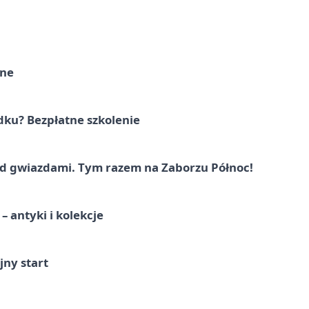
rne
dku? Bezpłatne szkolenie
 gwiazdami. Tym razem na Zaborzu Północ!
 antyki i kolekcje
jny start