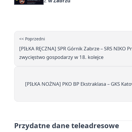
ℤ w Zabrzu
<< Poprzedni
[PIŁKA RĘCZNA] SPR Górnik Zabrze – SRS NIKO Pr
zwycięstwo gospodarzy w 18. kolejce
[PIŁKA NOŻNA] PKO BP Ekstraklasa – GKS Katow
Przydatne dane teleadresowe