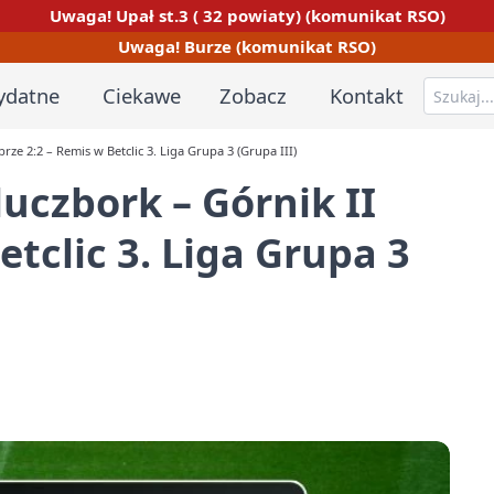
Uwaga! Upał st.3 ( 32 powiaty) (komunikat RSO)
Uwaga! Burze (komunikat RSO)
ydatne
Ciekawe
Zobacz
Kontakt
e 2:2 – Remis w Betclic 3. Liga Grupa 3 (Grupa III)
czbork – Górnik II
etclic 3. Liga Grupa 3