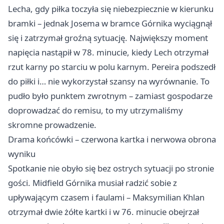
Lecha, gdy piłka toczyła się niebezpiecznie w kierunku
bramki – jednak Josema w bramce Górnika wyciągnął
się i zatrzymał groźną sytuację. Największy moment
napięcia nastąpił w 78. minucie, kiedy Lech otrzymał
rzut karny po starciu w polu karnym. Pereira podszedł
do piłki i… nie wykorzystał szansy na wyrównanie. To
pudło było punktem zwrotnym – zamiast gospodarze
doprowadzać do remisu, to my utrzymaliśmy
skromne prowadzenie.
Drama końcówki – czerwona kartka i nerwowa obrona
wyniku
Spotkanie nie obyło się bez ostrych sytuacji po stronie
gości. Midfield Górnika musiał radzić sobie z
upływającym czasem i faulami – Maksymilian Khlan
otrzymał dwie żółte kartki i w 76. minucie obejrzał