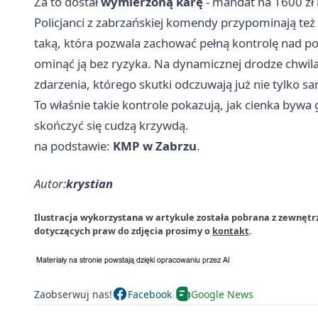
Za to dostał
wymierzoną karę
- mandat na 1600 zł 
Policjanci z zabrzańskiej komendy przypominają też 
taką, która pozwala zachować pełną kontrolę nad p
ominąć ją bez ryzyka. Na dynamicznej drodze chwila
zdarzenia, którego skutki odczuwają już nie tylko sa
To właśnie takie kontrole pokazują, jak cienka bywa
skończyć się cudzą krzywdą.
na podstawie:
KMP w Zabrzu
.
Autor:
krystian
Ilustracja wykorzystana w artykule została pobrana z zewnętrz
dotyczących praw do zdjęcia prosimy o
kontakt
.
Zaobserwuj nas!
Facebook
Google News