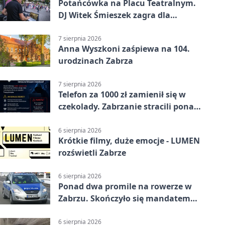
Potańcówka na Placu Teatralnym.
DJ Witek Śmieszek zagra dla
wszystkich
7 sierpnia 2026
Anna Wyszkoni zaśpiewa na 104.
urodzinach Zabrza
7 sierpnia 2026
Telefon za 1000 zł zamienił się w
czekolady. Zabrzanie stracili ponad
22 tysiące
6 sierpnia 2026
Krótkie filmy, duże emocje - LUMEN
rozświetli Zabrze
6 sierpnia 2026
Ponad dwa promile na rowerze w
Zabrzu. Skończyło się mandatem
2500 zł
6 sierpnia 2026