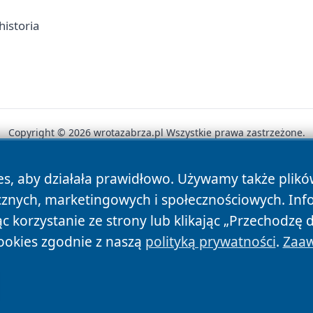
historia
Copyright © 2026 wrotazabrza.pl Wszystkie prawa zastrzeżone.
es, aby działała prawidłowo. Używamy także plik
News
Autorzy
Polityka Prywatności
Polityka Cookie
cznych, marketingowych i społecznościowych. Inf
 korzystanie ze strony lub klikając „Przechodzę 
ookies zgodnie z naszą
polityką prywatności
.
Zaaw