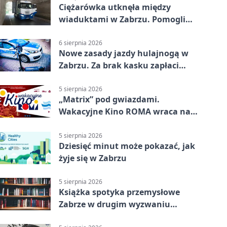
Ciężarówka utknęła między
wiaduktami w Zabrzu. Pomogli
policjanci
6 sierpnia 2026
Nowe zasady jazdy hulajnogą w
Zabrzu. Za brak kasku zapłaci
rodzic
5 sierpnia 2026
„Matrix” pod gwiazdami.
Wakacyjne Kino ROMA wraca na
Zaborze Północ
5 sierpnia 2026
Dziesięć minut może pokazać, jak
żyje się w Zabrzu
5 sierpnia 2026
Książka spotyka przemysłowe
Zabrze w drugim wyzwaniu
czytelniczym