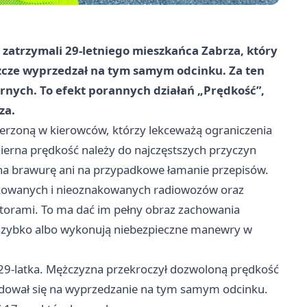
 zatrzymali 29-letniego mieszkańca Zabrza, który
jeszcze wyprzedzał na tym samym odcinku. Za ten
rnych. To efekt porannych działań „Prędkość”,
za.
rzoną w kierowców, którzy lekceważą ograniczenia
mierna prędkość należy do najczęstszych przyczyn
na brawurę ani na przypadkowe łamanie przepisów.
nakowanych i nieoznakowanych radiowozów oraz
torami. To ma dać im pełny obraz zachowania
a szybko albo wykonują niebezpieczne manewry w
29-latka. Mężczyzna przekroczył dozwoloną prędkość
ecydował się na wyprzedzanie na tym samym odcinku.