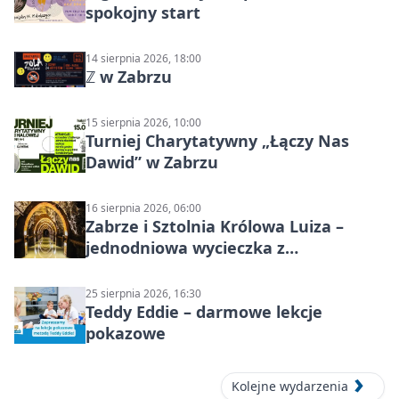
spokojny start
14 sierpnia 2026, 18:00
ℤ w Zabrzu
15 sierpnia 2026, 10:00
Turniej Charytatywny „Łączy Nas
Dawid” w Zabrzu
16 sierpnia 2026, 06:00
Zabrze i Sztolnia Królowa Luiza –
jednodniowa wycieczka z
podziemnym spływem i zwiedzaniem
miasta
25 sierpnia 2026, 16:30
Teddy Eddie – darmowe lekcje
pokazowe
Kolejne wydarzenia