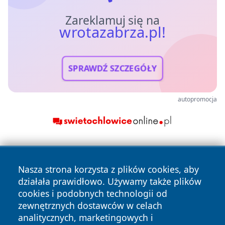
Zareklamuj się na
wrotazabrza.pl!
SPRAWDŹ SZCZEGÓŁY
autopromocja
Nasza strona korzysta z plików cookies, aby
działała prawidłowo. Używamy także plików
cookies i podobnych technologii od
zewnętrznych dostawców w celach
Copyright © 2026 wrotazabrza.pl Wszystkie prawa
analitycznych, marketingowych i
zastrzeżone.