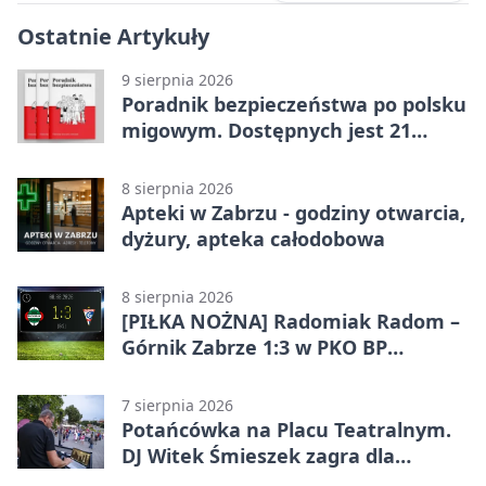
Ostatnie Artykuły
9 sierpnia 2026
Poradnik bezpieczeństwa po polsku
migowym. Dostępnych jest 21
filmów
8 sierpnia 2026
Apteki w Zabrzu - godziny otwarcia,
dyżury, apteka całodobowa
8 sierpnia 2026
[PIŁKA NOŻNA] Radomiak Radom –
Górnik Zabrze 1:3 w PKO BP
Ekstraklasie – debiut Peter
Federico dał zabrzanom zwycięstwo
7 sierpnia 2026
Potańcówka na Placu Teatralnym.
DJ Witek Śmieszek zagra dla
wszystkich