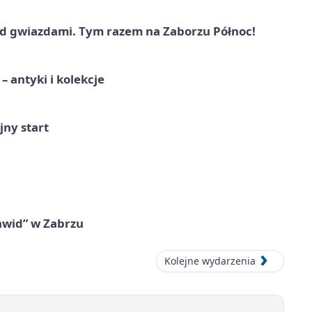
 gwiazdami. Tym razem na Zaborzu Północ!
 antyki i kolekcje
jny start
awid” w Zabrzu
Kolejne wydarzenia