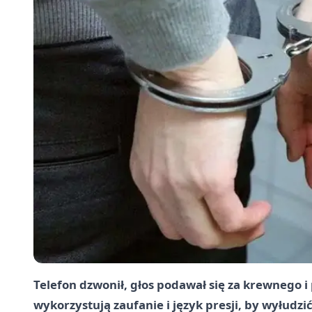
Telefon dzwonił, głos podawał się za krewnego i 
wykorzystują zaufanie i język presji, by wyłudzi