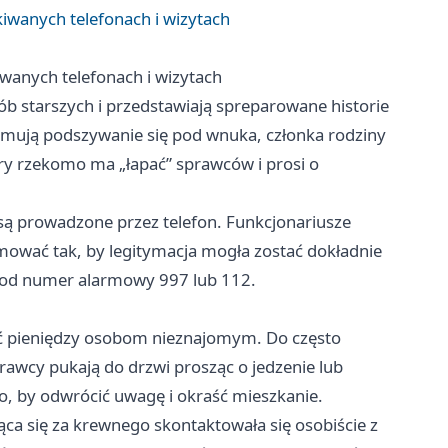
kiwanych telefonach i wizytach
iwanych telefonach i wizytach
ób starszych i przedstawiają spreparowane historie
mują podszywanie się pod wnuka, członka rodziny
óry rzekomo ma „łapać” sprawców i prosi o
e są prowadzone przez telefon. Funkcjonariusze
mować tak, by legitymacja mogła zostać dokładnie
pod numer alarmowy 997 lub 112.
ywać pieniędzy osobom nieznajomym. Do często
rawcy pukają do drzwi prosząc o jedzenie lub
o, by odwrócić uwagę i okraść mieszkanie.
ca się za krewnego skontaktowała się osobiście z