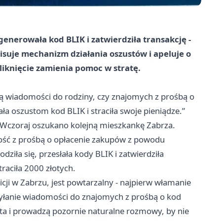
enerowała kod BLIK i zatwierdziła transakcję -
pisuje mechanizm działania oszustów i apeluje o
liknięcie zamienia pomoc w stratę.
ją wiadomości do rodziny, czy znajomych z prośbą o
ła oszustom kod BLIK i straciła swoje pieniądze.”
 Wczoraj oszukano kolejną mieszkankę Zabrza.
ść z prośbą o opłacenie zakupów z powodu
iła się, przesłała kody BLIK i zatwierdziła
traciła 2000 złotych.
icji w Zabrzu, jest powtarzalny - najpierw włamanie
yłanie wiadomości do znajomych z prośbą o kod
nta i prowadzą pozornie naturalne rozmowy, by nie