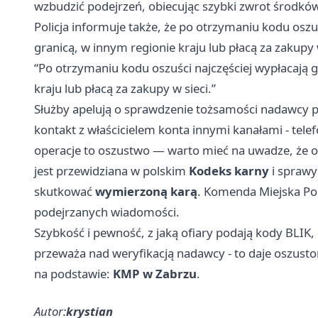
wzbudzić podejrzeń, obiecując szybki zwrot środków
Policja informuje także, że po otrzymaniu kodu osz
granicą, w innym regionie kraju lub płacą za zakupy 
“Po otrzymaniu kodu oszuści najczęściej wypłacają
kraju lub płacą za zakupy w sieci.”
Służby apelują o sprawdzenie tożsamości nadawcy
kontakt z właścicielem konta innymi kanałami - telef
operacje to oszustwo — warto mieć na uwadze, że 
jest przewidziana w polskim
Kodeks karny
i sprawy
skutkować
wymierzoną karą
. Komenda Miejska Pol
podejrzanych wiadomości.
Szybkość i pewność, z jaką ofiary podają kody BLI
przeważa nad weryfikacją nadawcy - to daje oszust
na podstawie:
KMP w Zabrzu
.
Autor:
krystian