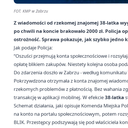
FOT. KMP w Zabrzu
Z wiadomości od rzekomej znajomej 38-latka wyg
po chwili na koncie brakowało 2000 zł. Policja o
ostrożność. Sprawa pokazuje, jak szybko jedno k
Jak podaje Policja:
“Oszuści przejmują konta społecznościowe i rozsyła
opłatę blikiem zakupów. Niestety kolejna osoba poda
Do zdarzenia doszło w Zabrzu - według komunikatu
Pokrzywdzona otrzymała z konta znajomej wiadomo
rzekomych problemów z płatnością. Bez wahania zgodz
transakcję w aplikacji mobilnej. W efekcie
38-latka
s
Schemat działania, jaki opisuje Komenda Miejska Pol
na konto na portalu społecznościowym, potem rozs
BLIK. Przestępcy podszywają się pod właściciela ko