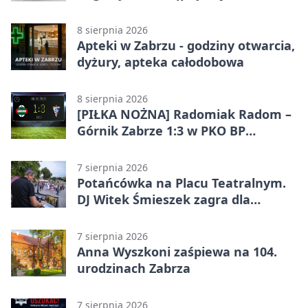
filmów
8 sierpnia 2026
Apteki w Zabrzu - godziny otwarcia,
dyżury, apteka całodobowa
8 sierpnia 2026
[PIŁKA NOŻNA] Radomiak Radom –
Górnik Zabrze 1:3 w PKO BP
Ekstraklasie – debiut Peter
Federico dał zabrzanom zwycięstwo
7 sierpnia 2026
Potańcówka na Placu Teatralnym.
DJ Witek Śmieszek zagra dla
wszystkich
7 sierpnia 2026
Anna Wyszkoni zaśpiewa na 104.
urodzinach Zabrza
7 sierpnia 2026