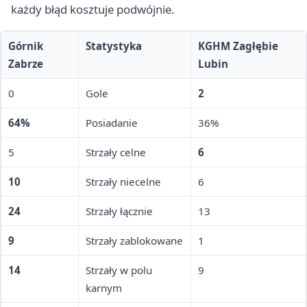
każdy błąd kosztuje podwójnie.
Górnik
Statystyka
KGHM Zagłębie
Zabrze
Lubin
0
Gole
2
64%
Posiadanie
36%
5
Strzały celne
6
10
Strzały niecelne
6
24
Strzały łącznie
13
9
Strzały zablokowane
1
14
Strzały w polu
9
karnym