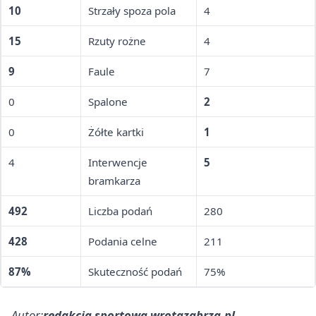
10
Strzały spoza pola
4
15
Rzuty rożne
4
9
Faule
7
0
Spalone
2
0
Żółte kartki
1
4
Interwencje
5
bramkarza
492
Liczba podań
280
428
Podania celne
211
87%
Skuteczność podań
75%
Autor:
redakcja sportowa wrotazabrza.pl