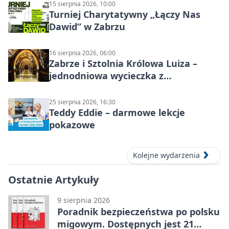
15 sierpnia 2026, 10:00
Turniej Charytatywny „Łączy Nas
Dawid” w Zabrzu
16 sierpnia 2026, 06:00
Zabrze i Sztolnia Królowa Luiza –
jednodniowa wycieczka z
podziemnym spływem i zwiedzaniem
miasta
25 sierpnia 2026, 16:30
Teddy Eddie – darmowe lekcje
pokazowe
Kolejne wydarzenia
Ostatnie Artykuły
9 sierpnia 2026
Poradnik bezpieczeństwa po polsku
migowym. Dostępnych jest 21