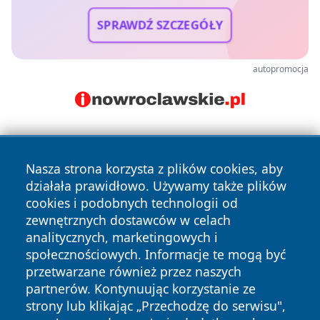
SPRAWDŹ SZCZEGÓŁY
autopromocja
Nasza strona korzysta z plików cookies, aby
działała prawidłowo. Używamy także plików
cookies i podobnych technologii od
zewnętrznych dostawców w celach
Copyright © 2026 wrotazabrza.pl Wszystkie prawa
analitycznych, marketingowych i
zastrzeżone.
społecznościowych. Informacje te mogą być
przetwarzane również przez naszych
partnerów. Kontynuując korzystanie ze
Polityka
Polityka
News
Autorzy
strony lub klikając „Przechodzę do serwisu",
Prywatności
Cookies