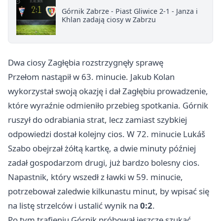
Górnik Zabrze - Piast Gliwice 2-1 - Janza i
Khlan zadają ciosy w Zabrzu
Dwa ciosy Zagłębia rozstrzygnęły sprawę
Przełom nastąpił w 63. minucie. Jakub Kolan
wykorzystał swoją okazję i dał Zagłębiu prowadzenie,
które wyraźnie odmieniło przebieg spotkania. Górnik
ruszył do odrabiania strat, lecz zamiast szybkiej
odpowiedzi dostał kolejny cios. W 72. minucie Lukáš
Szabo obejrzał żółtą kartkę, a dwie minuty później
zadał gospodarzom drugi, już bardzo bolesny cios.
Napastnik, który wszedł z ławki w 59. minucie,
potrzebował zaledwie kilkunastu minut, by wpisać się
na listę strzelców i ustalić wynik na
0:2
.
Po tym trafieniu Górnik próbował jeszcze szukać